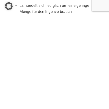
Es handelt sich lediglich um eine geringe
Menge für den Eigenverbrauch
EFFEKTIVE RECHTSBERATUNG
UND VERTRETUNG DURCH
ERFAHRENE RECHTSANWÄLTE
Sie haben den Verdacht, dass Ihre Gespräche
abgehört werden? Die Polizei hat bereits eine
Durchsuchung wegen Drogen bei Ihnen
durchgeführt? Es wurden Betäubungsmittel in einer
nicht unerheblichen Menge entdeckt? Um die
bestmögliche Lösung für Ihre Situation zu finden, ist
eine angemessene Strafverteidigung erforderlich.
Aus langjähriger Erfahrung wissen wir, dass der
Wirkstoffgehalt von Betäubungsmitteln stark
variieren kann: Bei Cannabis zum Beispiel liegt der