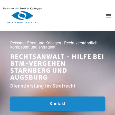
Reissner, Ernst und Kollegen - Recht verständlich,
kompetent und engagiert.
RECHTSANWALT - HILFE BEI
BTM-VERGEHEN
STARNBERG UND
AUGSBURG
Dienstleistung im Strafrecht
Kontakt