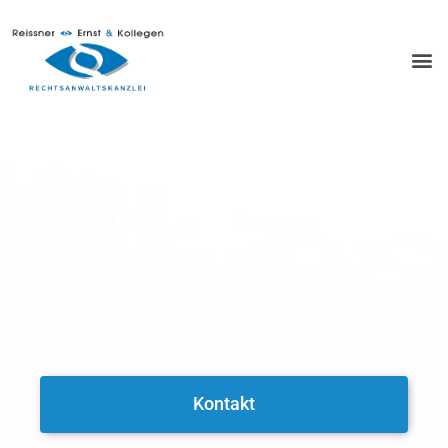
Reissner, Ernst und Kollegen - Recht verständlich,
kompetent und engagiert.
RECHTSANWALT -
VORWEGGENOMMENE
ERBFOLGE STARNBERG UND
AUGSBURG
Dienstleistung im Erbrecht
Kontakt