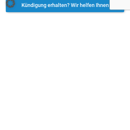
Kündigung erhalten? Wir helfen Ihnen
HÄUFIGE FRAGEN (FAQ)
Was bedeutet der Begriff
"Prozessbeschäftigung"?
Bei einer erfolgreichen Kündigungsschutzklage hat
der Arbeitnehmer das Recht auf Nachzahlung des
Lohns, der während des Verfahrens nicht gezahlt
wurde. Der Arbeitgeber bietet in solchen Fällen
möglicherweise eine Beschäftigung während des
Verfahrens an, um nicht in Verzug mit seiner Pflicht
zur Arbeitsleistung zu geraten.
Erhalte ich während des Kündigungsprozesses
weiterhin Arbeitslohn?
Was ist der Unterschied zwischen einer