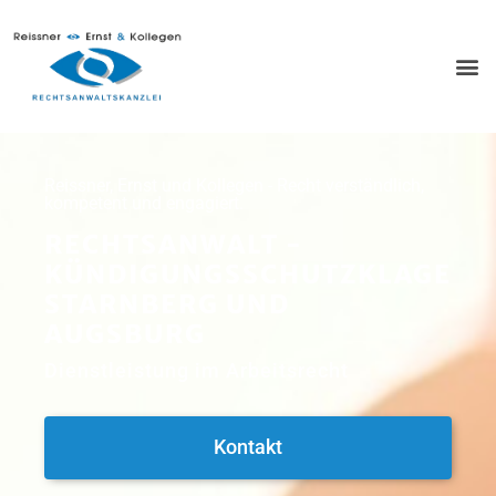
Reissner, Ernst und Kollegen - Recht verständlich,
kompetent und engagiert.
RECHTSANWALT -
KÜNDIGUNGSSCHUTZKLAGE
STARNBERG UND
AUGSBURG
Dienstleistung im Arbeitsrecht
Kontakt