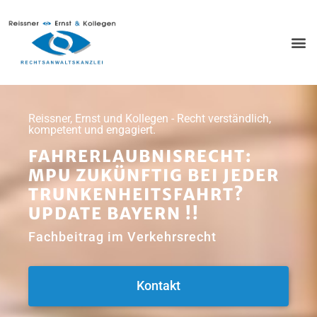
Reissner, Ernst und Kollegen - Recht verständlich,
kompetent und engagiert.
FAHRERLAUBNISRECHT:
MPU ZUKÜNFTIG BEI JEDER
TRUNKENHEITSFAHRT?
UPDATE BAYERN !!
Fachbeitrag im Verkehrsrecht
Kontakt