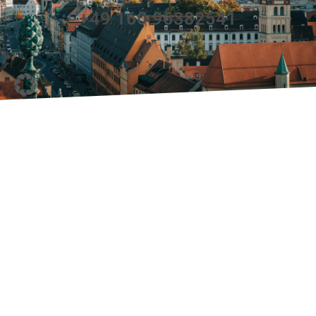
+49 160 96382541
KONTAKT
IHRE KANZLEI REISSNER, ERNST UND KOLLEGEN. IMMER
FÜR SIE DA
Adresse
Rechtsanwälte Reissner Ernst & Kollegen
Augsburg
(Hauptsitz)