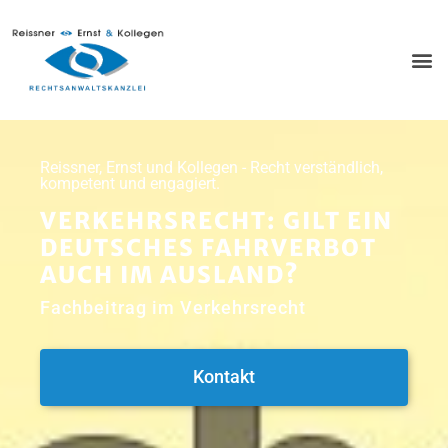
Reissner, Ernst und Kollegen - Recht verständlich,
kompetent und engagiert.
VERKEHRSRECHT: GILT EIN
DEUTSCHES FAHRVERBOT
AUCH IM AUSLAND?
Fachbeitrag im Verkehrsrecht
Kontakt